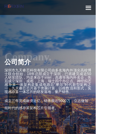
끀
Company.
公司简介
深圳市九天睿芯科技有限公司由多名海内外顶尖高校博
士联合创始，18年总部成立于深圳，已搭建完成近50
人研发团队，均是来自于intel，高通等海内外名企，先
后成立深圳，成都，上海，瑞士四个办公点。神经拟态
感存算一体架构是集成电路后“摩尔”时代新型架构之
一，九天睿芯芯片基于类脑计算，以模数混和形式，实
现感存算一体芯片的研发落地，量产销售。
成立三年完成融资近亿，销售额近5000万，立志做智
能时代的感存算架构芯片引领者。