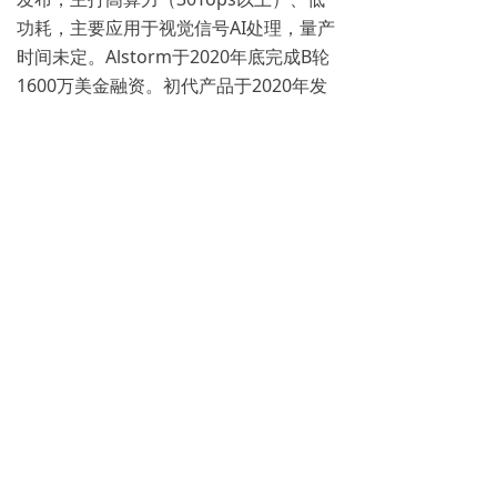
功耗，主要应用于视觉信号AI处理，量产
时间未定。Alstorm于2020年底完成B轮
1600万美金融资。初代产品于2020年发
布，主打市场物联网及可穿戴产品，预计
2021年底量产。相比较而言，Alstorm的
产品与九天睿芯第一代芯片的功能定位重
合，都是基于传感器信号的超低功耗处
理。但九天睿芯表示，其第一代芯片
ADA100量产进度会更快，且有自主的完
整算法配套，客户端应用落地会更有效
率；且在同等计算效率前提下，在功耗及
成本上更有优势。
仅计算可穿戴领域，TWS耳机在低功耗传
感器信号处理方面，就包括智能麦克风、
入耳检测等多点需求；智能手表市场有康
健检测，运动传感等迫切需求。仅这两个
市场的总年需求就达到数千万片，未来还