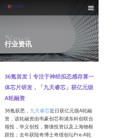
끀
News
行业资讯
36氪首发丨专注于神经拟态感存算一
体芯片研发，「九天睿芯」获亿元级
A轮融资
36氪获悉，
九天睿芯
近日获亿元级A轮融
资，该轮融资由韦豪创芯和浦东科创联合
领投，华义创投，磐缠投资以及上海物枢
跟投；去年获陆奇博士奇绩创坛Pre-A轮